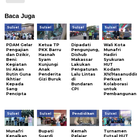
Baca Juga
Sulsel
Sulsel
Sulsel
Sulsel
PDAM Gelar
Ketua TP
Dipadati
Wali Kota
Pengajian
PKK Barru
Pengunjung,
Munafri
dan Dzikir,
Hasnah
Dishub
Hadiri
Beni:
Syam
Makassar
Syukuran
Kegiatan
Kunjungi
Lakukan
HUT
Ini Akan
Anak
Pengaturan
Kodam
Rutin Guna
Penderita
Lalu Lintas
XIV/Hasanuddi
Ikhtiar
Gizi Buruk
di
Perkuat
Kepada
Bundaran
Kolaborasi
Sang
CPI
untuk
Pencipta
Pembangunan
Sulsel
Sulsel
Pendidikan
Sulsel
Munafri
Bupati
Kemah
Turnamen
Kenalkan
Suardi
Pelajar
Futsal HUT