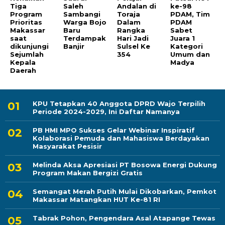
Tiga
Saleh
Andalan di
ke-98
Program
Sambangi
Toraja
PDAM, Tim
Prioritas
Warga Bojo
Dalam
PDAM
Makassar
Baru
Rangka
Sabet
saat
Terdampak
Hari Jadi
Juara 1
dikunjungi
Banjir
Sulsel Ke
Kategori
Sejumlah
354
Umum dan
Kepala
Madya
Daerah
KPU Tetapkan 40 Anggota DPRD Wajo Terpilih
Periode 2024-2029, Ini Daftar Namanya
PB HMI MPO Sukses Gelar Webinar Inspiratif
Kolaborasi Pemuda dan Mahasiswa Berdayakan
Masyarakat Pesisir
Melinda Aksa Apresiasi PT Bosowa Energi Dukung
Program Makan Bergizi Gratis
Semangat Merah Putih Mulai Dikobarkan, Pemkot
Makassar Matangkan HUT Ke-81 RI
Tabrak Pohon, Pengendara Asal Atapange Tewas