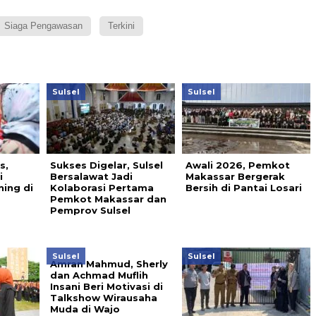
Siaga Pengawasan
Terkini
Sulsel
Sulsel
s,
Sukses Digelar, Sulsel
Awali 2026, Pemkot
i
Bersalawat Jadi
Makassar Bergerak
ning di
Kolaborasi Pertama
Bersih di Pantai Losari
Pemkot Makassar dan
Pemprov Sulsel
Sulsel
Sulsel
Amran Mahmud, Sherly
dan Achmad Muflih
Insani Beri Motivasi di
Talkshow Wirausaha
Muda di Wajo