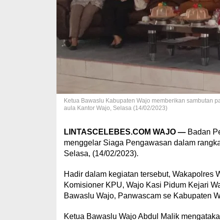
Ketua Bawaslu Kabupaten Wajo memberikan sambutan pad
aula Kantor Wajo, Selasa (14/02/2023)
LINTASCELEBES.COM WAJO —
Badan Pe
menggelar Siaga Pengawasan dalam rangka 
Selasa, (14/02/2023).
Hadir dalam kegiatan tersebut, Wakapolres 
Komisioner KPU, Wajo Kasi Pidum Kejari Wa
Bawaslu Wajo, Panwascam se Kabupaten Wa
Ketua Bawaslu Wajo Abdul Malik mengatakan