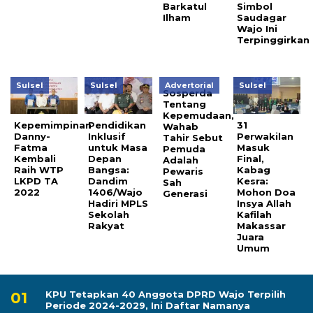
Barkatul
Simbol
Ilham
Saudagar
Wajo Ini
Terpinggirkan
Sulsel
Sulsel
Advertorial
Sulsel
Sosperda
Tentang
Kepemudaan,
Kepemimpinan
Pendidikan
31
Wahab
Danny-
Inklusif
Perwakilan
Tahir Sebut
Fatma
untuk Masa
Masuk
Pemuda
Kembali
Depan
Final,
Adalah
Raih WTP
Bangsa:
Kabag
Pewaris
LKPD TA
Dandim
Kesra:
Sah
2022
1406/Wajo
Mohon Doa
Generasi
Hadiri MPLS
Insya Allah
Sekolah
Kafilah
Rakyat
Makassar
Juara
Umum
KPU Tetapkan 40 Anggota DPRD Wajo Terpilih
Periode 2024-2029, Ini Daftar Namanya