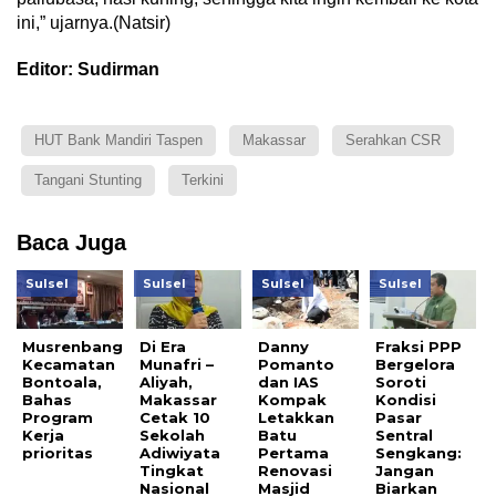
ini,” ujarnya.(Natsir)
Editor: Sudirman
HUT Bank Mandiri Taspen
Makassar
Serahkan CSR
Tangani Stunting
Terkini
Baca Juga
Sulsel
Sulsel
Sulsel
Sulsel
Musrenbang
Di Era
Danny
Fraksi PPP
Kecamatan
Munafri –
Pomanto
Bergelora
Bontoala,
Aliyah,
dan IAS
Soroti
Bahas
Makassar
Kompak
Kondisi
Program
Cetak 10
Letakkan
Pasar
Kerja
Sekolah
Batu
Sentral
prioritas
Adiwiyata
Pertama
Sengkang:
Tingkat
Renovasi
Jangan
Nasional
Masjid
Biarkan