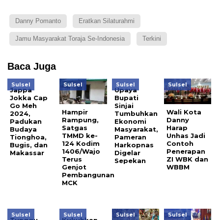
Danny Pomanto
Eratkan Silaturahmi
Jamu Masyarakat Toraja Se-Indonesia
Terkini
Baca Juga
Sulsel
Sulsel
Sulsel
Sulsel
Jappa
Upaya
Jokka Cap
Bupati
Go Meh
Sinjai
Hampir
Wali Kota
2024,
Tumbuhkan
Rampung,
Danny
Padukan
Ekonomi
Satgas
Harap
Budaya
Masyarakat,
TMMD ke-
Unhas Jadi
Tionghoa,
Pameran
124 Kodim
Contoh
Bugis, dan
Harkopnas
1406/Wajo
Penerapan
Makassar
Digelar
Terus
ZI WBK dan
Sepekan
Genjot
WBBM
Pembangunan
MCK
Sulsel
Sulsel
Sulsel
Sulsel