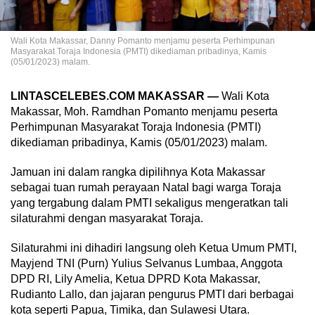
Wali Kota Makassar, Danny Pomanto menjamu peserta Perhimpunan
Masyarakat Toraja Indonesia (PMTI) dikediaman pribadinya, Kamis
(05/01/2023) malam.
LINTASCELEBES.COM MAKASSAR —
Wali Kota
Makassar, Moh. Ramdhan Pomanto menjamu peserta
Perhimpunan Masyarakat Toraja Indonesia (PMTI)
dikediaman pribadinya, Kamis (05/01/2023) malam.
Jamuan ini dalam rangka dipilihnya Kota Makassar
sebagai tuan rumah perayaan Natal bagi warga Toraja
yang tergabung dalam PMTI sekaligus mengeratkan tali
silaturahmi dengan masyarakat Toraja.
Silaturahmi ini dihadiri langsung oleh Ketua Umum PMTI,
Mayjend TNI (Purn) Yulius Selvanus Lumbaa, Anggota
DPD RI, Lily Amelia, Ketua DPRD Kota Makassar,
Rudianto Lallo, dan jajaran pengurus PMTI dari berbagai
kota seperti Papua, Timika, dan Sulawesi Utara.