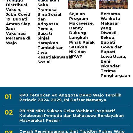
Tunggu
Kukuhkan
Distribusi
Saka
Vaksin,
Pramuka
Sejalan
Bersama
Jubir Covid
Bina Sosial
Program
Walikota
19: Bupati
dan
Makaverse,
Makasar
Amran Siap
Adhyasta
Danny
yang
Jadi
Pemilu,
Dukung
Diwakili
Vaksinasi
Bupati
Langkah
Sekda,
Pertama di
Sinjai
Pihak Pajak
Bupati
Wajo
Harapkan
Satukan
Gowa dan
Tumbuhkan
NIK dan
Bupati
Jiwa
NPWP
Luwu Utara,
Kesetiakawanan
Beni
Sosial
Iskandar
Terima
Penghargaan
KPU Tetapkan 40 Anggota DPRD Wajo Terpilih
Periode 2024-2029, Ini Daftar Namanya
PB HMI MPO Sukses Gelar Webinar Inspiratif
Kolaborasi Pemuda dan Mahasiswa Berdayakan
Masyarakat Pesisir
Cegah Penyimpangan, Unit Tipidter Polres Wajo