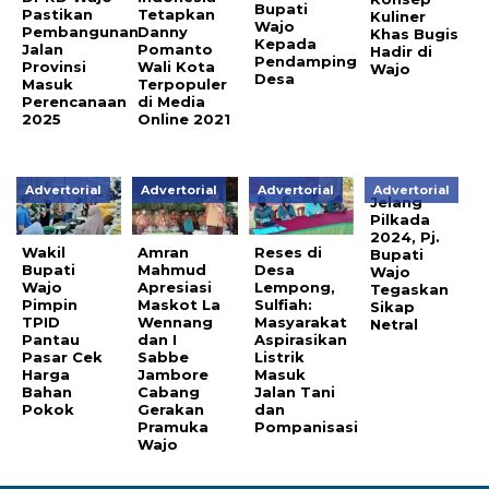
Bupati
Pastikan
Tetapkan
Kuliner
Wajo
Pembangunan
Danny
Khas Bugis
Kepada
Jalan
Pomanto
Hadir di
Pendamping
Provinsi
Wali Kota
Wajo
Desa
Masuk
Terpopuler
Perencanaan
di Media
2025
Online 2021
Advertorial
Advertorial
Advertorial
Advertorial
Jelang
Pilkada
2024, Pj.
Wakil
Amran
Reses di
Bupati
Bupati
Mahmud
Desa
Wajo
Wajo
Apresiasi
Lempong,
Tegaskan
Pimpin
Maskot La
Sulfiah:
Sikap
TPID
Wennang
Masyarakat
Netral
Pantau
dan I
Aspirasikan
Pasar Cek
Sabbe
Listrik
Harga
Jambore
Masuk
Bahan
Cabang
Jalan Tani
Pokok
Gerakan
dan
Pramuka
Pompanisasi
Wajo