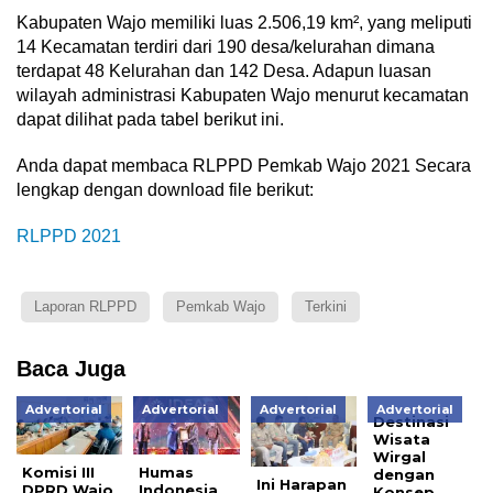
Kabupaten Wajo memiliki luas 2.506,19 km², yang meliputi
14 Kecamatan terdiri dari 190 desa/kelurahan dimana
terdapat 48 Kelurahan dan 142 Desa. Adapun luasan
wilayah administrasi Kabupaten Wajo menurut kecamatan
dapat dilihat pada tabel berikut ini.
Anda dapat membaca RLPPD Pemkab Wajo 2021 Secara
lengkap dengan download file berikut:
RLPPD 2021
Laporan RLPPD
Pemkab Wajo
Terkini
Baca Juga
Advertorial
Advertorial
Advertorial
Advertorial
Destinasi
Wisata
Wirgal
Komisi III
Humas
dengan
Ini Harapan
DPRD Wajo
Indonesia
Konsep