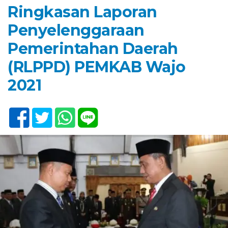
Ringkasan Laporan
Penyelenggaraan
Pemerintahan Daerah
(RLPPD) PEMKAB Wajo
2021