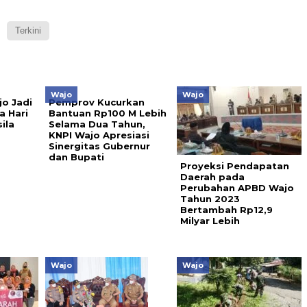
Terkini
Wajo
Wajo
jo Jadi
Pemprov Kucurkan
 Hari
Bantuan Rp100 M Lebih
ila
Selama Dua Tahun,
KNPI Wajo Apresiasi
Sinergitas Gubernur
dan Bupati
Proyeksi Pendapatan
Daerah pada
Perubahan APBD Wajo
Tahun 2023
Bertambah Rp12,9
Milyar Lebih
Wajo
Wajo