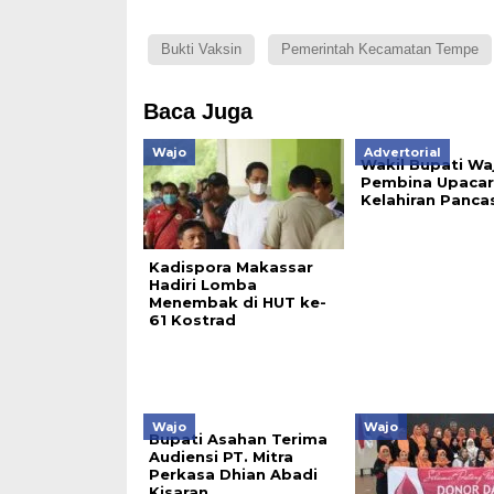
Bukti Vaksin
Pemerintah Kecamatan Tempe
Baca Juga
Wajo
Advertorial
Wakil Bupati Wa
Pembina Upacara
Kelahiran Pancas
Kadispora Makassar
Hadiri Lomba
Menembak di HUT ke-
61 Kostrad
Wajo
Wajo
Bupati Asahan Terima
Audiensi PT. Mitra
Perkasa Dhian Abadi
Kisaran