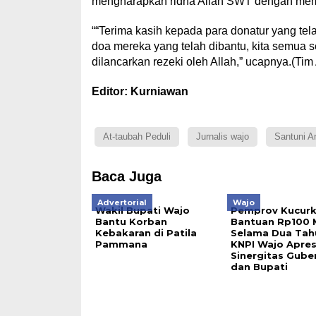
mengharapkan ridha Allah SWT dengan mem
““Terima kasih kepada para donatur yang t
doa mereka yang telah dibantu, kita semua 
dilancarkan rezeki oleh Allah,” ucapnya.(Tim
Editor: Kurniawan
At-taubah Peduli
Jurnalis wajo
Santuni A
Baca Juga
Advertorial
Wajo
Wakil Bupati Wajo
Pemprov Kucur
Bantu Korban
Bantuan Rp100 
Kebakaran di Patila
Selama Dua Tah
Pammana
KNPI Wajo Apres
Sinergitas Gube
dan Bupati