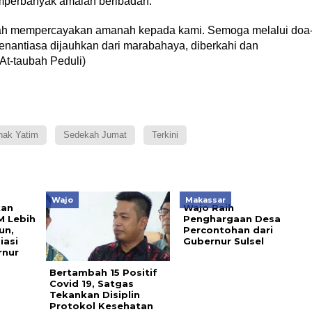
perbanyak amalan beribadah.
elah mempercayakan amanah kepada kami. Semoga melalui doa
senantiasa dijauhkan dari marabahaya, diberkahi dan
 At-taubah Peduli)
nak Yatim
Sedekah Jumat
Terkini
Wajo
Makassar
kan
Wajo Raih
M Lebih
Penghargaan Desa
un,
Percontohan dari
iasi
Gubernur Sulsel
rnur
Bertambah 15 Positif
Covid 19, Satgas
Tekankan Disiplin
Protokol Kesehatan