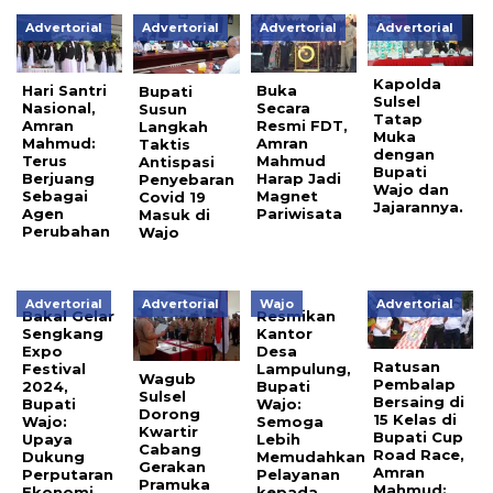
Advertorial
Advertorial
Advertorial
Advertorial
Kapolda
Hari Santri
Buka
Bupati
Sulsel
Nasional,
Secara
Susun
Tatap
Amran
Resmi FDT,
Langkah
Muka
Mahmud:
Amran
Taktis
dengan
Terus
Mahmud
Antispasi
Bupati
Berjuang
Harap Jadi
Penyebaran
Wajo dan
Sebagai
Magnet
Covid 19
Jajarannya.
Agen
Pariwisata
Masuk di
Perubahan
Wajo
Advertorial
Advertorial
Wajo
Advertorial
Bakal Gelar
Resmikan
Sengkang
Kantor
Expo
Desa
Ratusan
Festival
Lampulung,
Wagub
Pembalap
2024,
Bupati
Sulsel
Bersaing di
Bupati
Wajo:
Dorong
15 Kelas di
Wajo:
Semoga
Kwartir
Bupati Cup
Upaya
Lebih
Cabang
Road Race,
Dukung
Memudahkan
Gerakan
Amran
Perputaran
Pelayanan
Pramuka
Mahmud:
Ekonomi
kepada