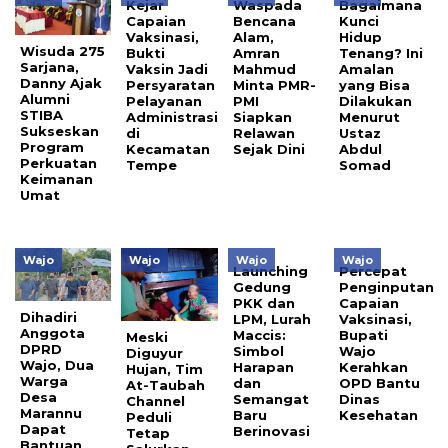
Kejar
Waspada
Bagaimana
Capaian
Bencana
Kunci
Vaksinasi,
Alam,
Hidup
Wisuda 275
Bukti
Amran
Tenang? Ini
Sarjana,
Vaksin Jadi
Mahmud
Amalan
Danny Ajak
Persyaratan
Minta PMR-
yang Bisa
Alumni
Pelayanan
PMI
Dilakukan
STIBA
Administrasi
Siapkan
Menurut
Sukseskan
di
Relawan
Ustaz
Program
Kecamatan
Sejak Dini
Abdul
Perkuatan
Tempe
Somad
Keimanan
Umat
Wajo
Wajo
Wajo
Wajo
Launching
Percepat
Gedung
Penginputan
PKK dan
Capaian
Dihadiri
LPM, Lurah
Vaksinasi,
Anggota
Maccis:
Bupati
Meski
DPRD
Simbol
Wajo
Diguyur
Wajo, Dua
Harapan
Kerahkan
Hujan, Tim
Warga
dan
OPD Bantu
At-Taubah
Desa
Semangat
Dinas
Channel
Marannu
Baru
Kesehatan
Peduli
Dapat
Berinovasi
Tetap
Bantuan