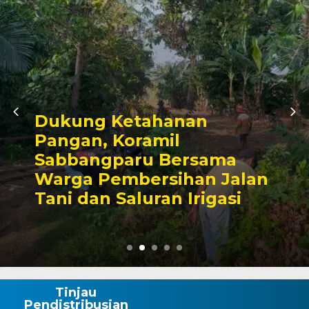
ahanan
Kunjungan Au
mil
Bupati Wajo,
 Bersama
Komitmen Per
rsihan Jalan
Kamtibmas d
ran Irigasi
Pembangun
Tinjau
Pendistribusian