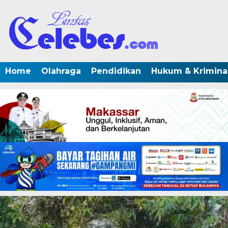
Home
Olahraga
Pendidikan
Hukum & Krimina