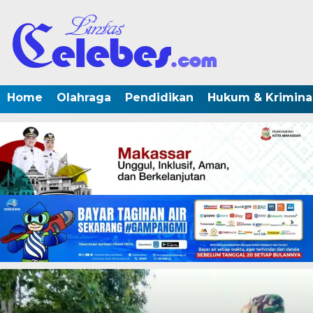
Home
Olahraga
Pendidikan
Hukum & Krimina