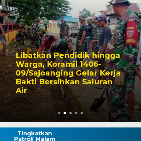
didik hingga
il 1406-
Triwulan II 2
g Gelar Kerja
Pendapatan 
kan Saluran
Capai 49 Per
Rp130 Miliar
Tingkatkan
Patroli Malam