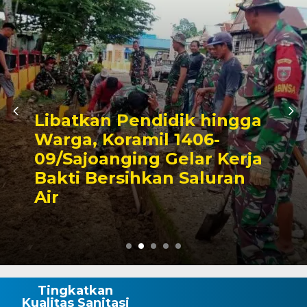
Triwulan II 2026,
Pendapatan Makassar
Capai 49 Persen, Surplus
Rp130 Miliar
Tingkatkan
Kualitas Sanitasi