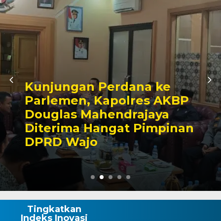
ana ke
Awali Tugas seb
lres AKBP
Kabagbinkar, A
rajaya
Taherong Teka
t Pimpinan
Kebersihan dan 
Demi Kepuasan 
Tingkatkan
Indeks Inovasi