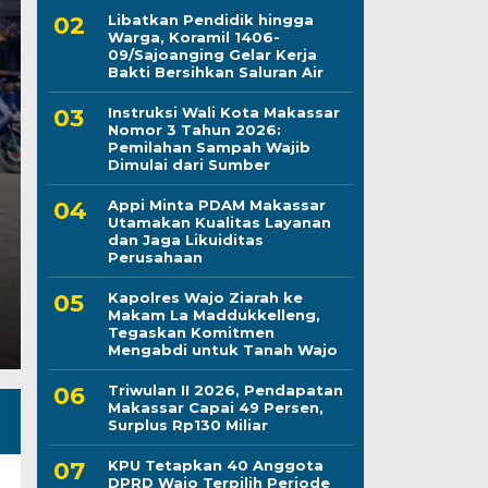
Libatkan Pendidik hingga
Warga, Koramil 1406-
09/Sajoanging Gelar Kerja
Kapolres Wajo Ziara
Bakti Bersihkan Saluran Air
Instruksi Wali Kota Makassar
Maddukkelleng, Teg
Nomor 3 Tahun 2026:
Pemilahan Sampah Wajib
Mengabdi untuk Tan
Dimulai dari Sumber
Appi Minta PDAM Makassar
Jumat, 7 Agu 2026 - 08:42 WIB
Utamakan Kualitas Layanan
dan Jaga Likuiditas
LINTASCELEBES.COM WAJO — Mengawali tugas seb
Perusahaan
Mahendrajaya menunjukkan penghormatan terhadap
Kapolres Wajo Ziarah ke
Makam La Maddukkelleng,
Tegaskan Komitmen
Mengabdi untuk Tanah Wajo
Triwulan II 2026, Pendapatan
Makassar Capai 49 Persen,
Surplus Rp130 Miliar
KPU Tetapkan 40 Anggota
DPRD Wajo Terpilih Periode