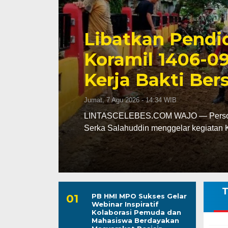
Triwulan II 202
Capai 49 Persen
Jumat, 7 Agu 2026 - 13:24 WIB
leh
LINTASCELEBES.COM MAKASSAR — Ba
mencatat kinerja pendapatan daerah pa
T
PB HMI MPO Sukses Gelar
Webinar Inspiratif
Kolaborasi Pemuda dan
Mahasiswa Berdayakan