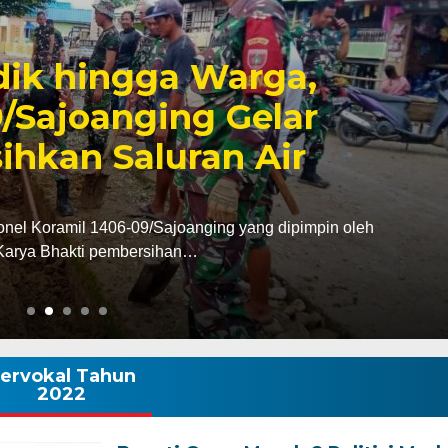
6, Pendapatan Makassar
, Surplus Rp130 Miliar
dan Pendapatan Daerah (Bapenda) Kota Makassar
da triwulan II…
ervokal Tahun
2022