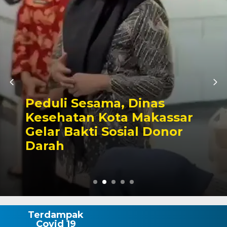
Kunjungan Perdana ke
Parlemen, Kapolres AKBP
Douglas Mahendrajaya
Diterima Hangat Pimpinan
DPRD Wajo
Terdampak
Covid 19