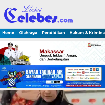
Home
Olahraga
Pendidikan
Hukum & Krimina