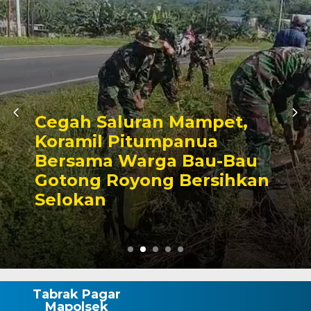
Wajo Tuan Rumah HUT ke-
23 PPAD, Bupati Tegaskan
Pemerintah Butuh Sinergi
Lintas Sektor
Tabrak Pagar
Mapolsek