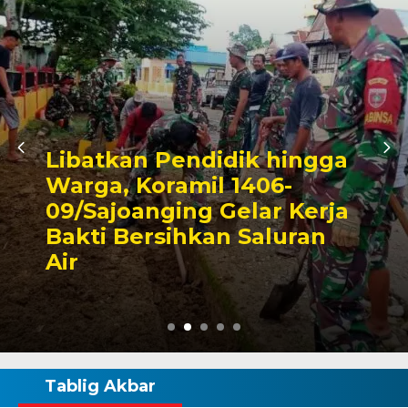
Triwulan II 2026,
Pendapatan Makassar
Capai 49 Persen, Surplus
Rp130 Miliar
Tablig Akbar