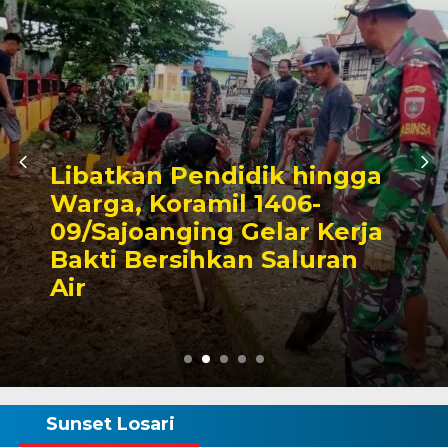
Pendidik hingga
ramil 1406-
Triwulan I
ging Gelar Kerja
Pendapat
sihkan Saluran
Capai 49 
Rp130 Mili
Sunset Losari