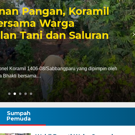
ensi ke Bupati Wajo,
men Perkuat Sinergi
n Pembangunan
s Wajo AKBP Douglas Mahendrajaya melakukan
Bupati Wajo…
Sumpah
Pemuda