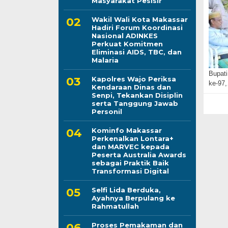
Masyarakat Pesisir
Wakil Wali Kota Makassar
Hadiri Forum Koordinasi
Nasional ADINKES
Perkuat Komitmen
Eliminasi AIDS, TBC, dan
Malaria
Bupat
Kapolres Wajo Periksa
ke-97
Kendaraan Dinas dan
Senpi, Tekankan Disiplin
serta Tanggung Jawab
Personil
Kominfo Makassar
Perkenalkan Lontara+
dan MARVEC kepada
Peserta Australia Awards
sebagai Praktik Baik
Transformasi Digital
Selfi Lida Berduka,
Ayahnya Berpulang ke
Rahmatullah
Proses Pemakaman dan