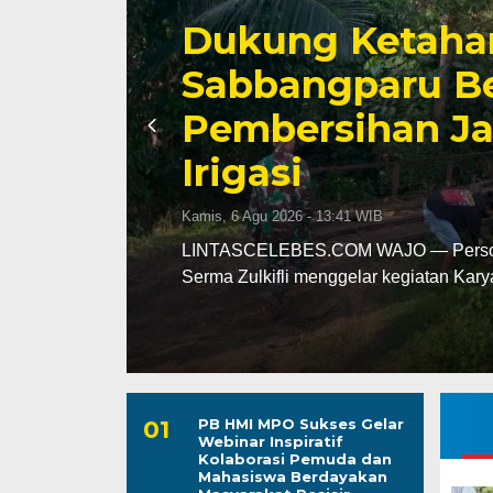
l
Kunjungan Audi
n
Kapolres Komit
Kamtibmas da
Kamis, 6 Agu 2026 - 13:14 WIB
 oleh
LINTASCELEBES.COM WAJO — Kapolre
kunjungan silaturahmi ke ruang kerja 
PB HMI MPO Sukses Gelar
Webinar Inspiratif
Kolaborasi Pemuda dan
Mahasiswa Berdayakan