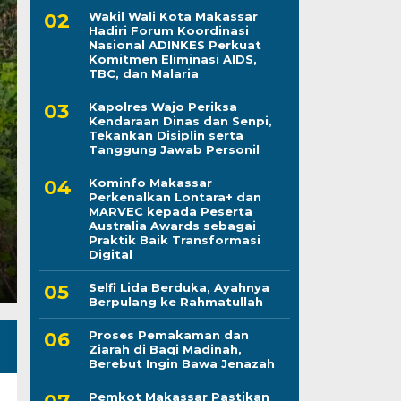
Wakil Wali Kota Makassar
Hadiri Forum Koordinasi
Nasional ADINKES Perkuat
Pemkot Makassar Pas
Komitmen Eliminasi AIDS,
TBC, dan Malaria
Berjalan, Penetapan 
Kapolres Wajo Periksa
Kendaraan Dinas dan Senpi,
Dibahas
Tekankan Disiplin serta
Tanggung Jawab Personil
Kamis, 6 Agu 2026 - 12:34 WIB
Kominfo Makassar
Perkenalkan Lontara+ dan
LINTASCELEBES.COM MAKASSAR — Wali Kota Makass
MARVEC kepada Peserta
Pemerintah Kota Makassar tetap membuka ruang di
Australia Awards sebagai
Praktik Baik Transformasi
Digital
Selfi Lida Berduka, Ayahnya
Berpulang ke Rahmatullah
Proses Pemakaman dan
Ziarah di Baqi Madinah,
Berebut Ingin Bawa Jenazah
Pemkot Makassar Pastikan