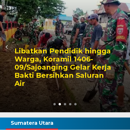
ingga
-
Triwulan II 2026,
 Kerja
Pendapatan Makass
uran
Capai 49 Persen, Su
Rp130 Miliar
Sumatera Utara