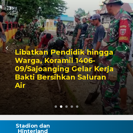
Triwulan II 2026,
Pendapatan Makassar
Capai 49 Persen, Surplus
Rp130 Miliar
Stadion dan
Hinterland