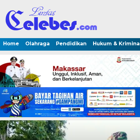
Home
Olahraga
Pendidikan
Hukum & Krimina