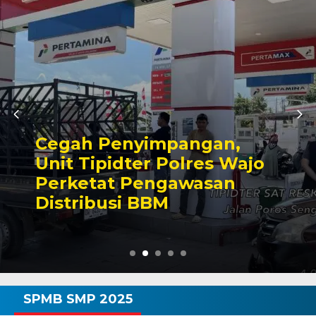
nyimpangan,
Semangat
ter Polres Wajo
Mulai Dik
 Pengawasan
Makassar
i BBM
Ke-81 RI
SPMB SMP 2025