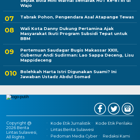
Sepak Bola Mini Warnai Semarak HUT ke-81 RI di
Wajo
Tabrak Pohon, Pengendara Asal Atapange Tewas
Wali Kota Danny Dukung Pertamina Ajak
Masyarakat Ikuti Program Subsidi Tepat untuk
BBM
Pertemuan Saudagar Bugis Makassar XXIII,
Gubernur Andi Sudirman: Lao Sappa Deceng, Lisu
Mappideceng
Bolehkah Harta Istri Digunakan Suami? Ini
Jawaban Ustadz Abdul Somad
Copyright @
Kode Etik Jurnalistik
Kode Etik Perilaku
2026 Berita
Lintas Berita Sulawesi
Lintas Sulawesi,
Pedoman Media Cyber
Redaksi Kami
All Rights