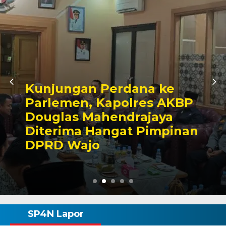
Awali Tugas sebagai
BP
Kabagbinkar, AKBP Fan
Taherong Tekankan
nan
Kebersihan dan Disiplin
Demi Kepuasan Publik
SP4N Lapor