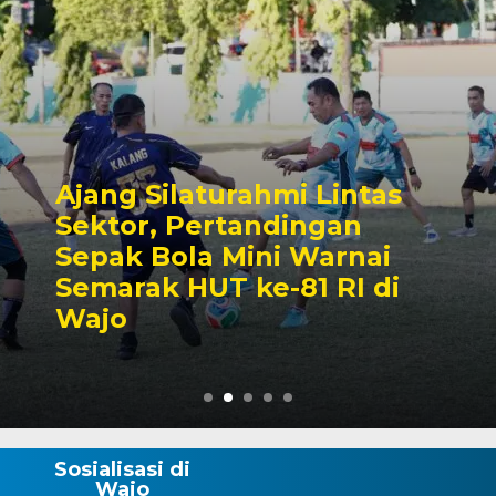
as
Kalahkan Unsur
Forkopimda, Bupati A
i
Rosman Tampil Sebag
di
Juara Lomba Makan
Kerupuk
Sosialisasi di
Wajo