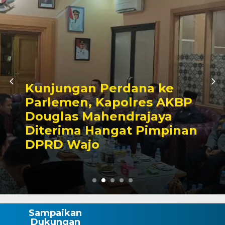
Awali Tugas sebagai
Kabagbinkar, AKBP Fantry
Taherong Tekankan
Kebersihan dan Disiplin
Demi Kepuasan Publik
Sampaikan
Dukungan