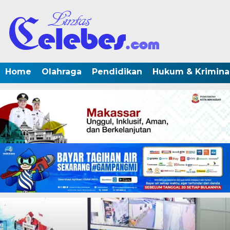
Home
Olahraga
Pendidikan
Hukum & Krimina