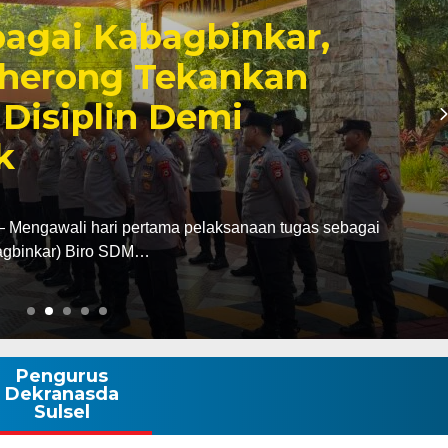
 Makassar Dukung
Pilah Sampah, Appi
ebagai Pilar Sosial
ngurus Karang Taruna Kota Makassar menegaskan
Pemerintah Kota Makassar…
Pengurus
Dekranasda
Sulsel