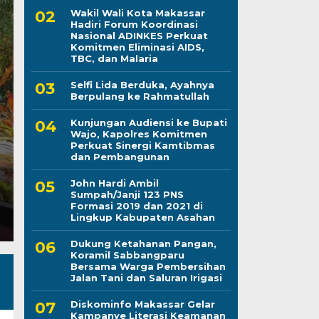
Wakil Wali Kota Makassar
Dukung Ketahanan P
Hadiri Forum Koordinasi
Nasional ADINKES Perkuat
Sabbangparu Bersa
Komitmen Eliminasi AIDS,
TBC, dan Malaria
Pembersihan Jalan Ta
Selfi Lida Berduka, Ayahnya
Berpulang ke Rahmatullah
Irigasi
Kunjungan Audiensi ke Bupati
Wajo, Kapolres Komitmen
Kamis, 6 Agu 2026 - 13:41 WIB
Perkuat Sinergi Kamtibmas
dan Pembangunan
LINTASCELEBES.COM WAJO — Personel Koramil 140
Serma Zulkifli menggelar kegiatan Karya Bhakti be
John Hardi Ambil
Sumpah/Janji 123 PNS
Formasi 2019 dan 2021 di
Lingkup Kabupaten Asahan
Dukung Ketahanan Pangan,
Koramil Sabbangparu
Bersama Warga Pembersihan
Jalan Tani dan Saluran Irigasi
Diskominfo Makassar Gelar
Kampanye Literasi Keamanan