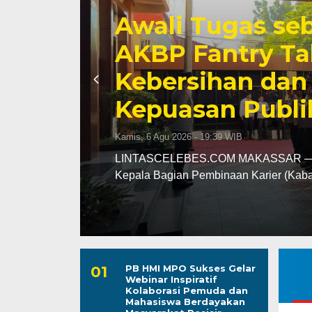
Karang Taruna
Penuh Program 
Perkuat Peran s
Kamis, 6 Agu 2026 - 15:21 WIB
agai
LINTASCELEBES.COM MAKASSAR — Pe
komitmennya menjadi mitra strategis 
PB HMI MPO Sukses Gelar
Webinar Inspiratif
Kolaborasi Pemuda dan
Mahasiswa Berdayakan