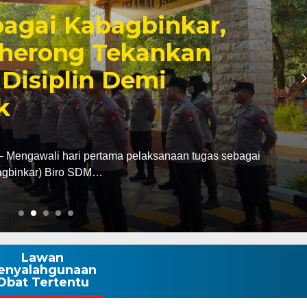
 Makassar Dukung
Pilah Sampah, Appi
ebagai Pilar Sosial
ngurus Karang Taruna Kota Makassar menegaskan
Pemerintah Kota Makassar…
Lawan
enyalahgunaan
Obat Tertentu