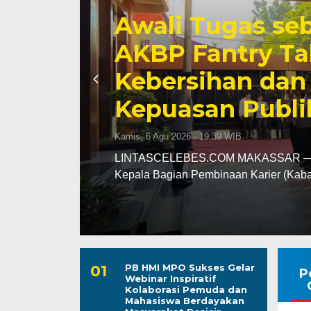
Karang Taruna
Penuh Program 
Perkuat Peran s
Kamis, 6 Agu 2026 - 15:21 WIB
agai
LINTASCELEBES.COM MAKASSAR — Pe
komitmennya menjadi mitra strategis 
PB HMI MPO Sukses Gelar
P
Webinar Inspiratif
Kolaborasi Pemuda dan
Mahasiswa Berdayakan