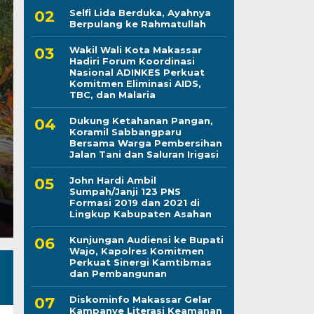
Selfi Lida Berduka, Ayahnya
Dukung Ketahanan P
Berpulang ke Rahmatullah
Sabbangparu Bersa
Wakil Wali Kota Makassar
Hadiri Forum Koordinasi
Nasional ADINKES Perkuat
Pembersihan Jalan Ta
Komitmen Eliminasi AIDS,
TBC, dan Malaria
Irigasi
Dukung Ketahanan Pangan,
Koramil Sabbangparu
Kamis, 6 Agu 2026 - 13:41 WIB
Bersama Warga Pembersihan
Jalan Tani dan Saluran Irigasi
LINTASCELEBES.COM WAJO — Personel Koramil 140
Serma Zulkifli menggelar kegiatan Karya Bhakti be
John Hardi Ambil
Sumpah/Janji 123 PNS
Formasi 2019 dan 2021 di
Lingkup Kabupaten Asahan
Kunjungan Audiensi ke Bupati
Wajo, Kapolres Komitmen
Perkuat Sinergi Kamtibmas
dan Pembangunan
Diskominfo Makassar Gelar
Kampanye Literasi Keamanan