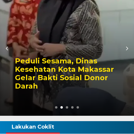
Kunjungan Perdana ke
Parlemen, Kapolres AK
ar
Douglas Mahendrajaya
r
Diterima Hangat Pimpi
DPRD Wajo
Lakukan Coklit