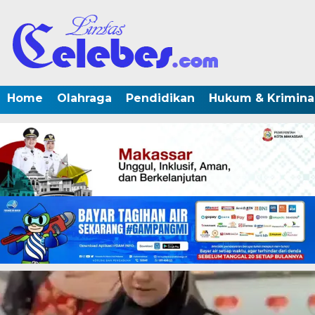
Home
Olahraga
Pendidikan
Hukum & Krimina