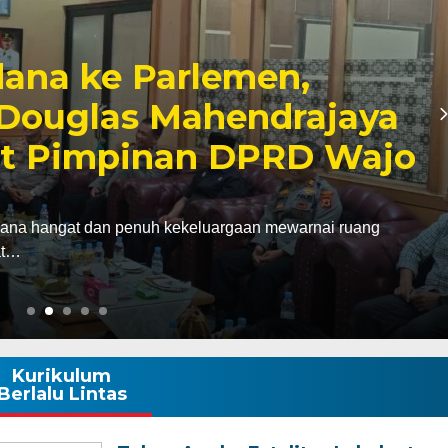
bagai Kabagbinkar,
aherong Tekankan
Disiplin Demi
k
gawali hari pertama pelaksanaan tugas sebagai
agbinkar) Biro SDM…
Kurikulum
Berlalu Lintas