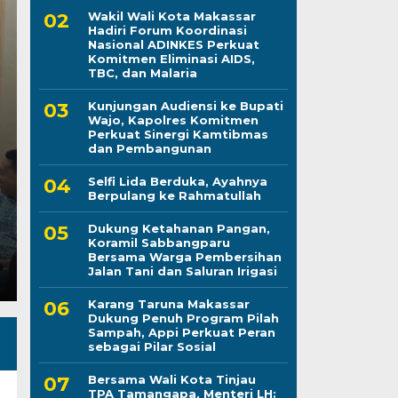
Wakil Wali Kota Makassar
Hadiri Forum Koordinasi
Nasional ADINKES Perkuat
Karang Taruna Maka
Komitmen Eliminasi AIDS,
TBC, dan Malaria
Penuh Program Pilah
Kunjungan Audiensi ke Bupati
Wajo, Kapolres Komitmen
Perkuat Peran sebagai
Perkuat Sinergi Kamtibmas
dan Pembangunan
Kamis, 6 Agu 2026 - 15:21 WIB
Selfi Lida Berduka, Ayahnya
Berpulang ke Rahmatullah
LINTASCELEBES.COM MAKASSAR — Pengurus Kara
komitmennya menjadi mitra strategis Pemerintah Ko
Dukung Ketahanan Pangan,
Koramil Sabbangparu
Bersama Warga Pembersihan
Jalan Tani dan Saluran Irigasi
Karang Taruna Makassar
Dukung Penuh Program Pilah
Sampah, Appi Perkuat Peran
sebagai Pilar Sosial
Bersama Wali Kota Tinjau
TPA Tamangapa, Menteri LH: