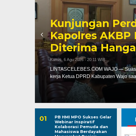
Awali Tugas se
AKBP Fantry T
aya
Kebersihan dan 
Wajo
Kepuasan Publi
Kamis, 6 Agu 2026 - 19:39 WIB
uang
LINTASCELEBES.COM MAKASSAR — Men
Kepala Bagian Pembinaan Karier (Kab
PB HMI MPO Sukses Gelar
Webinar Inspiratif
Kolaborasi Pemuda dan
Mahasiswa Berdayakan