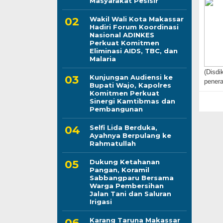
Masyarakat Pesisir
Wakil Wali Kota Makassar
Hadiri Forum Koordinasi
Nasional ADINKES
Perkuat Komitmen
Eliminasi AIDS, TBC, dan
Malaria
(Disdi
Kunjungan Audiensi ke
pener
Bupati Wajo, Kapolres
Komitmen Perkuat
Sinergi Kamtibmas dan
Pembangunan
Selfi Lida Berduka,
Ayahnya Berpulang ke
Rahmatullah
Dukung Ketahanan
Pangan, Koramil
Sabbangparu Bersama
Warga Pembersihan
Jalan Tani dan Saluran
Irigasi
Karang Taruna Makassar