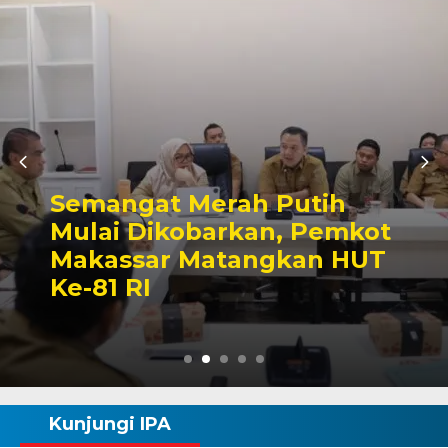
Ajang Silaturahmi Lintas
Sektor, Pertandingan
ot
Sepak Bola Mini Warnai
T
Semarak HUT ke-81 RI di
Wajo
Kunjungi IPA