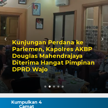
Awali Tugas sebagai
Kabagbinkar, AKBP Fantry
Taherong Tekankan
Kebersihan dan Disiplin
Demi Kepuasan Publik
Kumpulkan 4
Camat