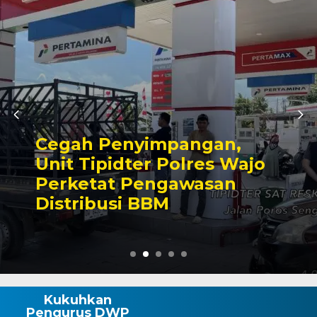
n,
Semangat Merah Pu
 Wajo
Mulai Dikobarkan, 
an
Makassar Matangka
Ke-81 RI
Kukuhkan
Pengurus DWP