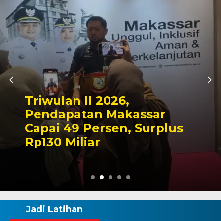
Kapolres Wajo Zia
Makam La Madduk
ssar
Tegaskan Komitm
Surplus
Mengabdi untuk 
Wajo
Jadi Latihan