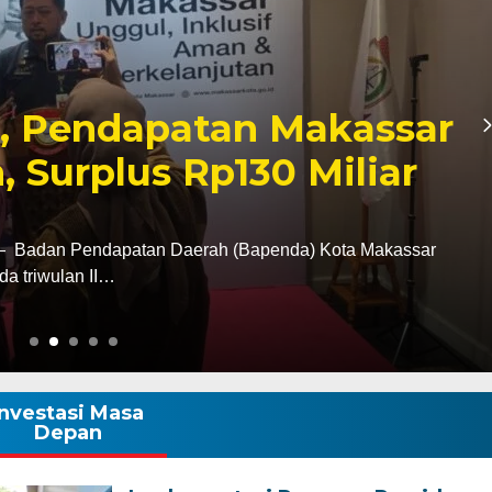
Ziarah ke Makam La
, Tegaskan Komitmen
k Tanah Wajo
i tugas sebagai Kapolres Wajo, AKBP Douglas
tan terhadap sejarah dan…
Investasi Masa
Depan