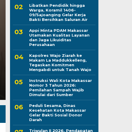
Libatkan Pendidik hingga
Warga, Koramil 1406-
09/Sajoanging Gelar Kerja
Peduli Sesama, Dina
Bakti Bersihkan Saluran Air
Appi Minta PDAM Makassar
Makassar Gelar Bakti
Utamakan Kualitas Layanan
dan Jaga Likuiditas
Darah
Perusahaan
Kapolres Wajo Ziarah ke
Kamis, 6 Agu 2026 - 21:28 WIB
Makam La Maddukkelleng,
Tegaskan Komitmen
LINTASCELEBES.COM MAKASSAR — Dinas Kesehatan
Mengabdi untuk Tanah Wajo
Darma Wanita Persatuan (DWP) Dinkes Makassar d
Instruksi Wali Kota Makassar
Nomor 3 Tahun 2026:
Pemilahan Sampah Wajib
Dimulai dari Sumber
Peduli Sesama, Dinas
Kesehatan Kota Makassar
Gelar Bakti Sosial Donor
Darah
Triwulan II 2026, Pendapatan