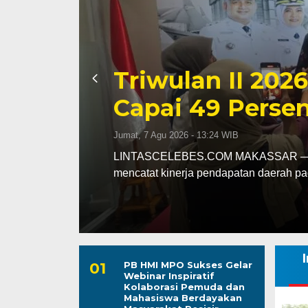
Kapolres Wajo 
ssar
Maddukkelleng
ar
Mengabdi untu
Jumat, 7 Agu 2026 - 08:42 WIB
assar
LINTASCELEBES.COM WAJO — Mengawal
Mahendrajaya menunjukkan penghorma
PB HMI MPO Sukses Gelar
Webinar Inspiratif
Kolaborasi Pemuda dan
Mahasiswa Berdayakan