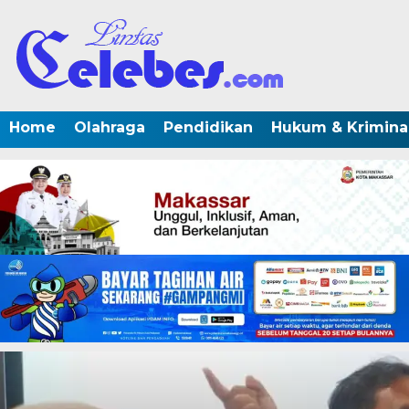
Home
Olahraga
Pendidikan
Hukum & Krimina