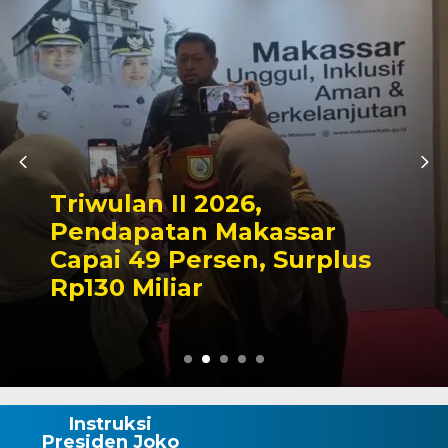
Kapolres Wajo Z
,
Makam La Madd
kassar
Tegaskan Komi
, Surplus
Mengabdi untu
Wajo
Instruksi
Presiden Joko