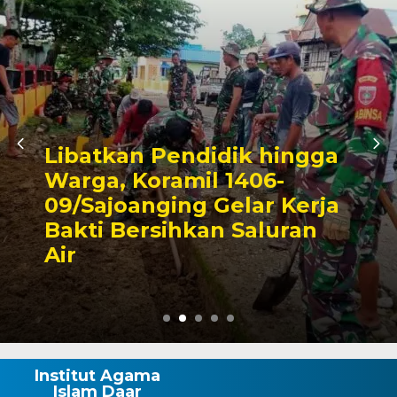
didik hingga
il 1406-
Triwulan II 2
g Gelar Kerja
Pendapatan 
kan Saluran
Capai 49 Per
Rp130 Miliar
Institut Agama
Islam Daar