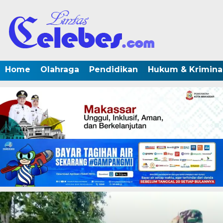
Home
Olahraga
Pendidikan
Hukum & Krimina