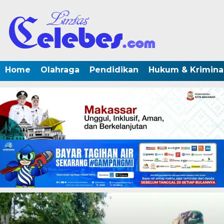
Home
Olahraga
Pendidikan
Hukum & Krimina