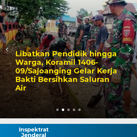
 hingga
06-
Triwulan II 2026,
ar Kerja
Pendapatan Maka
aluran
Capai 49 Persen, 
Rp130 Miliar
Inspektrat
Jenderal