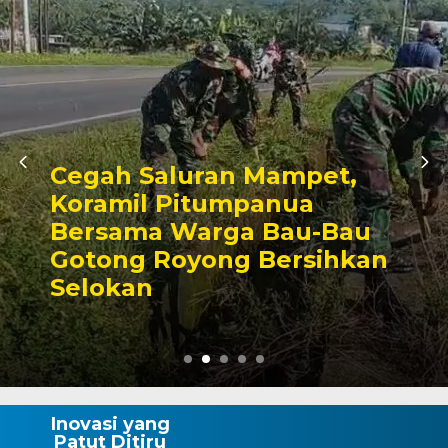
Wajo Tuan Rumah HUT k
23 PPAD, Bupati Tegask
n
Pemerintah Butuh Sinerg
Lintas Sektor
Inovasi yang
Patut Ditiru