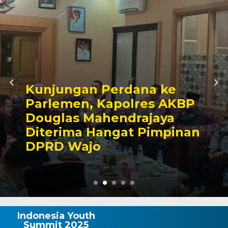
Awali Tugas sebagai
Kabagbinkar, AKBP Fantry
Taherong Tekankan
Kebersihan dan Disiplin
Demi Kepuasan Publik
Indonesia Youth
Summit 2025