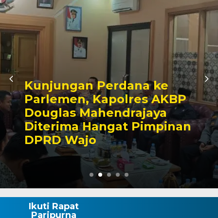
Awali Tugas sebagai
Kabagbinkar, AKBP Fantry
Taherong Tekankan
Kebersihan dan Disiplin
Demi Kepuasan Publik
Ikuti Rapat
Paripurna