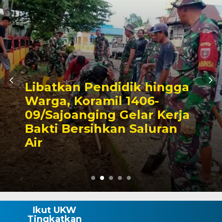
ngga
Triwulan II 2026,
erja
Pendapatan Makassar
an
Capai 49 Persen, Surp
Rp130 Miliar
Ikut UKW
Tingkatkan