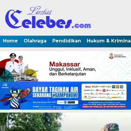
Home
Olahraga
Pendidikan
Hukum & Krimina