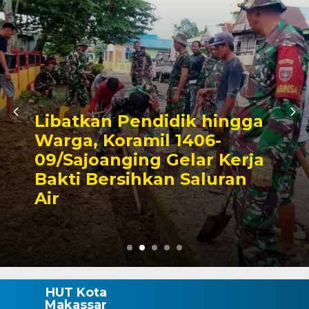
Triwulan II 2026,
Pendapatan Makassar
Capai 49 Persen, Surplus
Rp130 Miliar
HUT Kota
Makassar