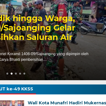
6, Pendapatan Makassar
, Surplus Rp130 Miliar
dan Pendapatan Daerah (Bapenda) Kota Makassar
da triwulan II…
UT ke-49 KKSS
Wali Kota Munafri Hadiri Mukerna