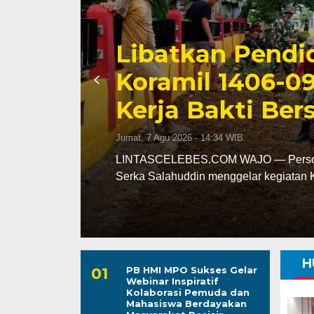
Triwulan II 202
Capai 49 Persen
Jumat, 7 Agu 2026 - 13:24 WIB
leh
LINTASCELEBES.COM MAKASSAR — Ba
mencatat kinerja pendapatan daerah pa
H
PB HMI MPO Sukses Gelar
Webinar Inspiratif
Kolaborasi Pemuda dan
Mahasiswa Berdayakan