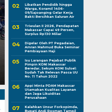
Libatkan Pendidik hingga
Warga, Koramil 1406-
09/Sajoanging Gelar Kerja
Kapolres Wajo Ziara
Bakti Bersihkan Saluran Air
Triwulan II 2026, Pendapatan
Maddukkelleng, Teg
Makassar Capai 49 Persen,
Surplus Rp130 Miliar
Mengabdi untuk Tan
Digelar Oleh PT Pegadaian,
Amran Mahmud Buka Seminar
Jumat, 7 Agu 2026 - 08:42 WIB
Pembiayaan Haji
LINTASCELEBES.COM WAJO — Mengawali tugas seb
Isu Larangan Pejabat Publik
Mahendrajaya menunjukkan penghormatan terhadap
Pimpin KONI Makassar
Beredar, Sekum KONI Sulsel:
Sudah Tak Relevan Pasca UU
No. 11 Tahun 2022
Appi Minta PDAM Makassar
Utamakan Kualitas Layanan
dan Jaga Likuiditas
Perusahaan
Kalahkan Unsur Forkopimda,
s
Bupati Andi Rosman Tampil