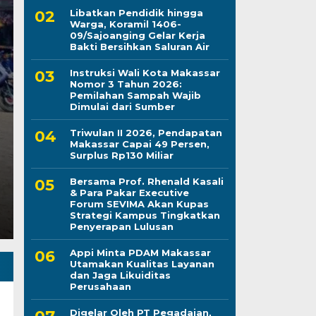
Libatkan Pendidik hingga
Warga, Koramil 1406-
09/Sajoanging Gelar Kerja
Kapolres Wajo Ziara
Bakti Bersihkan Saluran Air
Instruksi Wali Kota Makassar
Maddukkelleng, Teg
Nomor 3 Tahun 2026:
Pemilahan Sampah Wajib
Mengabdi untuk Tan
Dimulai dari Sumber
Triwulan II 2026, Pendapatan
Jumat, 7 Agu 2026 - 08:42 WIB
Makassar Capai 49 Persen,
Surplus Rp130 Miliar
LINTASCELEBES.COM WAJO — Mengawali tugas seb
Mahendrajaya menunjukkan penghormatan terhadap
Bersama Prof. Rhenald Kasali
& Para Pakar Executive
Forum SEVIMA Akan Kupas
Strategi Kampus Tingkatkan
Penyerapan Lulusan
Appi Minta PDAM Makassar
Utamakan Kualitas Layanan
dan Jaga Likuiditas
Perusahaan
Digelar Oleh PT Pegadaian,