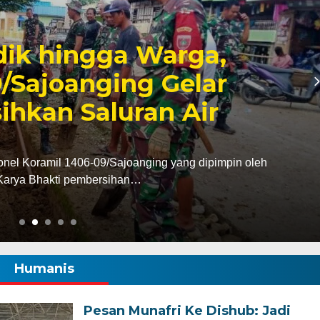
6, Pendapatan Makassar
, Surplus Rp130 Miliar
dan Pendapatan Daerah (Bapenda) Kota Makassar
da triwulan II…
Humanis
Pesan Munafri Ke Dishub: Jadi