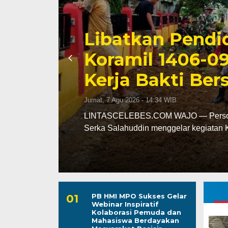
Triwulan II 202
Capai 49 Persen
Jumat, 7 Agu 2026 - 13:24 WIB
leh
LINTASCELEBES.COM MAKASSAR — Ba
mencatat kinerja pendapatan daerah pa
PB HMI MPO Sukses Gelar
Webinar Inspiratif
Kolaborasi Pemuda dan
Mahasiswa Berdayakan