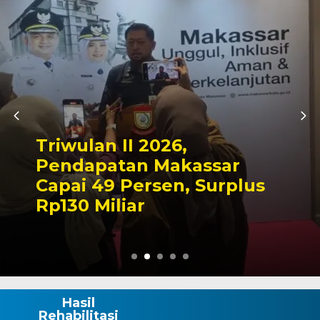
Kapolres Wajo Ziara
Makam La Maddukke
ar
Tegaskan Komitmen
rplus
Mengabdi untuk Ta
Wajo
Hasil
Rehabilitasi