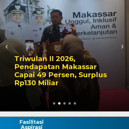
Kapolres Wajo Z
,
Makam La Madd
kassar
Tegaskan Komi
, Surplus
Mengabdi untu
Wajo
Fasilitasi
Aspirasi