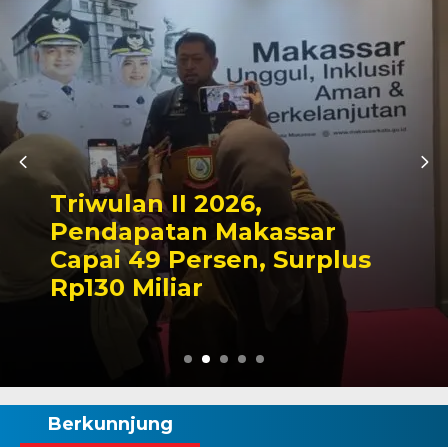
Kapolres Wajo Ziarah ke
Makam La Maddukkelleng,
Tegaskan Komitmen
Mengabdi untuk Tanah
Wajo
Berkunnjung