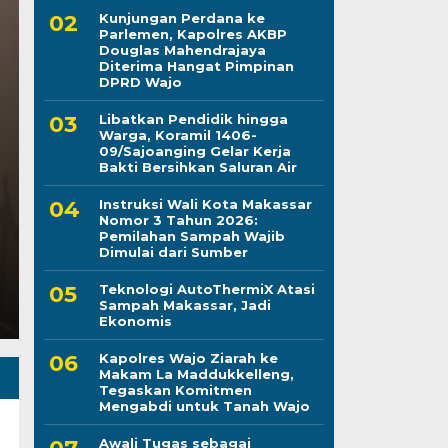
Kunjungan Perdana ke
Parlemen, Kapolres AKBP
Douglas Mahendrajaya
Peduli Sesama, Dina
Diterima Hangat Pimpinan
DPRD Wajo
Makassar Gelar Bakti
Libatkan Pendidik hingga
Warga, Koramil 1406-
Darah
09/Sajoanging Gelar Kerja
Bakti Bersihkan Saluran Air
Kamis, 6 Agu 2026 - 21:28 WIB
Instruksi Wali Kota Makassar
Nomor 3 Tahun 2026:
LINTASCELEBES.COM MAKASSAR — Dinas Kesehatan
Pemilahan Sampah Wajib
Darma Wanita Persatuan (DWP) Dinkes Makassar d
Dimulai dari Sumber
Teknologi AutoThermiX Atasi
Sampah Makassar, Jadi
Ekonomis
Kapolres Wajo Ziarah ke
Makam La Maddukkelleng,
Tegaskan Komitmen
Mengabdi untuk Tanah Wajo
Awali Tugas sebagai