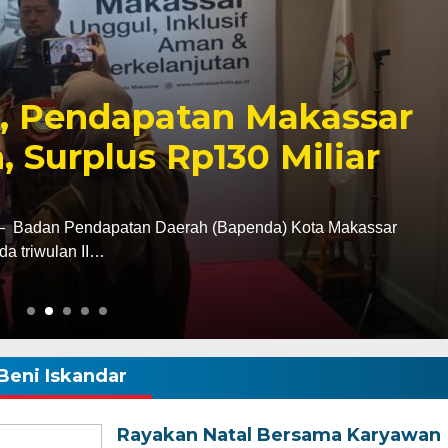
Ziarah ke Makam La
, Tegaskan Komitmen
k Tanah Wajo
i tugas sebagai Kapolres Wajo, AKBP Douglas
tan terhadap sejarah dan…
Beni Iskandar
Rayakan Natal Bersama Karyawan