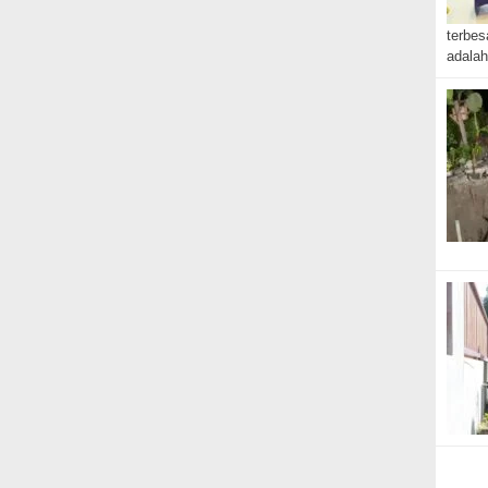
terbes
adala