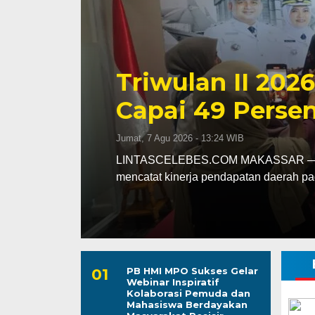
Kapolres Wajo 
ssar
Maddukkelleng
ar
Mengabdi untu
Jumat, 7 Agu 2026 - 08:42 WIB
assar
LINTASCELEBES.COM WAJO — Mengawal
Mahendrajaya menunjukkan penghorma
PB HMI MPO Sukses Gelar
Webinar Inspiratif
Kolaborasi Pemuda dan
Mahasiswa Berdayakan